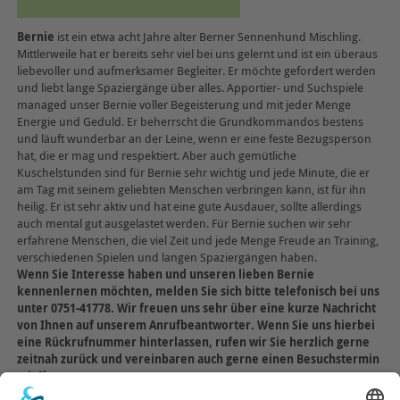
Bernie
ist ein etwa acht Jahre alter Berner Sennenhund Mischling.
Mittlerweile hat er bereits sehr viel bei uns gelernt und ist ein überaus
liebevoller und aufmerksamer Begleiter. Er möchte gefordert werden
und liebt lange Spaziergänge über alles. Apportier- und Suchspiele
managed unser Bernie voller Begeisterung und mit jeder Menge
Energie und Geduld. Er beherrscht die Grundkommandos bestens
und läuft wunderbar an der Leine, wenn er eine feste Bezugsperson
hat, die er mag und respektiert. Aber auch gemütliche
Kuschelstunden sind für Bernie sehr wichtig und jede Minute, die er
am Tag mit seinem geliebten Menschen verbringen kann, ist für ihn
heilig. Er ist sehr aktiv und hat eine gute Ausdauer, sollte allerdings
auch mental gut ausgelastet werden. Für Bernie suchen wir sehr
erfahrene Menschen, die viel Zeit und jede Menge Freude an Training,
verschiedenen Spielen und langen Spaziergängen haben.
Wenn Sie Interesse haben und unseren lieben Bernie
kennenlernen möchten, melden Sie sich bitte telefonisch bei uns
unter 0751-41778. Wir freuen uns sehr über eine kurze Nachricht
von Ihnen auf unserem Anrufbeantworter. Wenn Sie uns hierbei
eine Rückrufnummer hinterlassen, rufen wir Sie herzlich gerne
zeitnah zurück und vereinbaren auch gerne einen Besuchstermin
mit Ihnen.