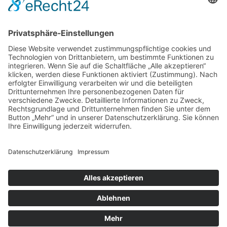
Zurück zur Übersicht
Aktuelle Seite:
Home
Home
|
Tierheim & Tierschutzverein
|
Helfen
|
Jugendbereich
|
Service
|
Wissenswertes
|
Formulare
|
Kontakt
Besucherstatistik:
Heute: 108 | Gestern: 330 | Monat: 4242 |
Gesamt: 1111367
Tierheim Berg
Kernen 2
88276 Berg
Telefon: +49 751 41778 u. 551954
Telefax: +49 751 55782889
info@tierheim-berg.de
Impressum
|
Datenschutz
|
Cookie-Einstellungen
Copyright © 2026 Tierheim Berg.Alle Rechte vorbehalten.
Webdesign | Konzeption | Hosting: