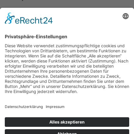
Zurück zur Übersicht
Aktuelle Seite:
Home
Home
|
Tierheim & Tierschutzverein
|
Helfen
|
Jugendbereich
|
Service
|
Wissenswertes
|
Formulare
|
Kontakt
Besucherstatistik:
Heute: 337 | Gestern: 384 | Monat: 3029 |
Gesamt: 1110154
Tierheim Berg
Kernen 2
88276 Berg
Telefon: +49 751 41778 u. 551954
Telefax: +49 751 55782889
info@tierheim-berg.de
Impressum
|
Datenschutz
|
Cookie-Einstellungen