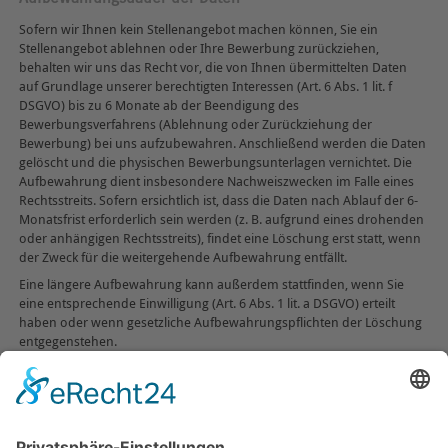
Sofern wir Ihnen kein Stellenangebot machen können, Sie ein
Stellenangebot ablehnen oder Ihre Bewerbung zurückziehen,
behalten wir uns das Recht vor, die von Ihnen übermittelten Daten
auf Grundlage unserer berechtigten Interessen (Art. 6 Abs. 1 lit. f
DSGVO) bis zu 6 Monate ab der Beendigung des
Bewerbungsverfahrens (Ablehnung oder Zurückziehung der
Bewerbung) bei uns aufzubewahren. Anschließend werden die Daten
gelöscht und die physischen Bewerbungsunterlagen vernichtet. Die
Aufbewahrung dient insbesondere Nachweiszwecken im Falle eines
Rechtsstreits. Sofern ersichtlich ist, dass die Daten nach Ablauf der 6-
Monatsfrist erforderlich sein werden (z. B. aufgrund eines drohenden
oder anhängigen Rechtsstreits), findet eine Löschung erst statt, wenn
der Zweck für die weitergehende Aufbewahrung entfällt.
Eine längere Aufbewahrung kann außerdem stattfinden, wenn Sie
eine entsprechende Einwilligung (Art. 6 Abs. 1 lit. a DSGVO) erteilt
haben oder wenn gesetzliche Aufbewahrungspflichten der Löschung
entgegenstehen.
zurück zum Impressum