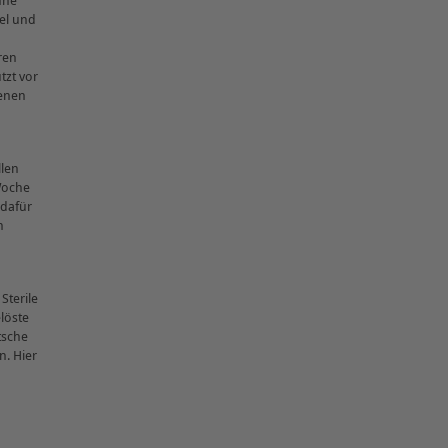
hne
el und
ren
tzt vor
renen
llen
 Woche
 dafür
n
Sterile
löste
tsche
n. Hier