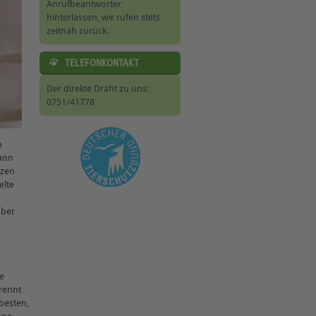
Anrufbeantworter
hinterlassen, wir rufen stets
zeitnah zurück.
TELEFONKONTAKT
Der direkte Draht zu uns:
0751/41778
n
dann
tzen
elte
über
e
trennt
besten,