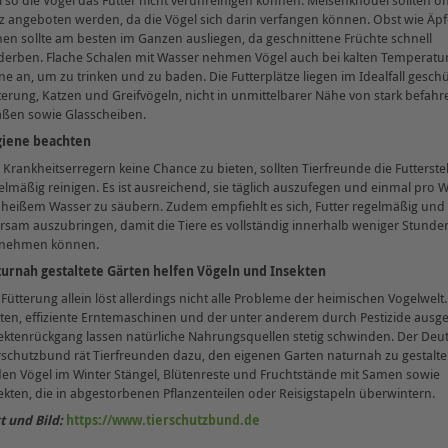
l so die Vögel das Futter nicht verunreinigen können. Meisenknödel sollten o
z angeboten werden, da die Vögel sich darin verfangen können. Obst wie Äpf
nen sollte am besten im Ganzen ausliegen, da geschnittene Früchte schnell
derben. Flache Schalen mit Wasser nehmen Vögel auch bei kalten Temperatu
ne an, um zu trinken und zu baden. Die Futterplätze liegen im Idealfall geschü
terung, Katzen und Greifvögeln, nicht in unmittelbarer Nähe von stark befah
aßen sowie Glasscheiben.
iene beachten
Krankheitserregern keine Chance zu bieten, sollten Tierfreunde die Futterste
elmäßig reinigen. Es ist ausreichend, sie täglich auszufegen und einmal pro
 heißem Wasser zu säubern. Zudem empfiehlt es sich, Futter regelmäßig und
rsam auszubringen, damit die Tiere es vollständig innerhalb weniger Stunde
fnehmen können.
urnah gestaltete Gärten helfen Vögeln und Insekten
 Fütterung allein löst allerdings nicht alle Probleme der heimischen Vogelwelt. 
ten, effiziente Erntemaschinen und der unter anderem durch Pestizide ausge
ektenrückgang lassen natürliche Nahrungsquellen stetig schwinden. Der Deu
rschutzbund rät Tierfreunden dazu, den eigenen Garten naturnah zu gestalte
den Vögel im Winter Stängel, Blütenreste und Fruchtstände mit Samen sowie
ekten, die in abgestorbenen Pflanzenteilen oder Reisigstapeln überwintern.
t und Bild:
https://www.tierschutzbund.de