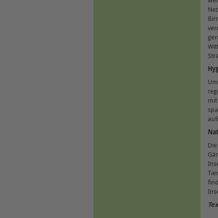
wei
Net
Bir
ver
ger
Wit
Str
Hyg
Um 
reg
mit
spa
au
Nat
Die
Gär
Ins
Tie
fin
Ins
Tex