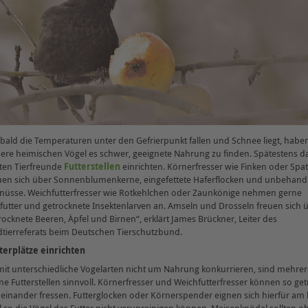
bald die Temperaturen unter den Gefrierpunkt fallen und Schnee liegt, habe
ere heimischen Vögel es schwer, geeignete Nahrung zu finden. Spätestens 
lten Tierfreunde
Futterstellen
einrichten. Körnerfresser wie Finken oder Spa
uen sich über Sonnenblumenkerne, eingefettete Haferflocken und unbehand
nüsse. Weichfutterfresser wie Rotkehlchen oder Zaunkönige nehmen gerne
tfutter und getrocknete Insektenlarven an. Amseln und Drosseln freuen sich 
rocknete Beeren, Äpfel und Birnen“, erklärt James Brückner, Leiter des
dtierreferats beim Deutschen Tierschutzbund.
terplätze einrichten
it unterschiedliche Vogelarten nicht um Nahrung konkurrieren, sind mehrer
ine Futterstellen sinnvoll. Körnerfresser und Weichfutterfresser können so ge
einander fressen. Futterglocken oder Körnerspender eignen sich hierfür am 