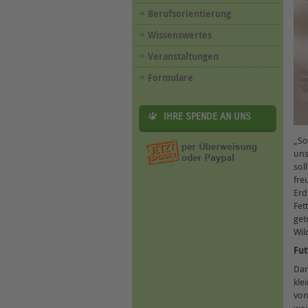
Berufsorientierung
Wissenswertes
Veranstaltungen
Formulare
IHRE SPENDE AN UNS
„So
uns
sol
fre
Erd
Fet
get
Wil
Fut
Dam
kle
von