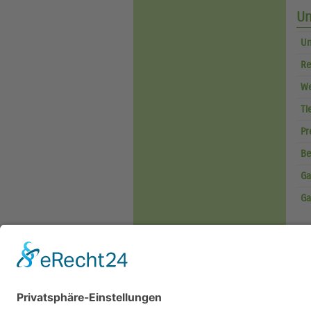
Un
Un
Re
We
Ti
Pr
Be
Ga
Ga
Akt
Home
|
Tierheim &
B