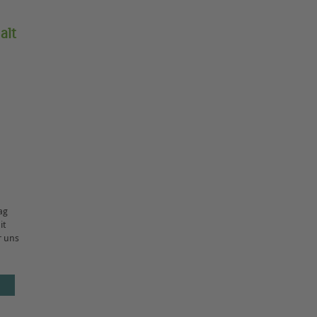
alt
ag
it
r uns