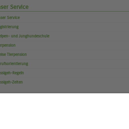
ser Service
ser Service
gistrierung
lpen- und Junghundeschule
erpension
eise Tierpension
rufsorientierung
ssigeh-Regeln
ssigeh-Zeiten
uelle Seite:
Home
Service
Tierpatenschaft
 Tierschutzverein
|
Helfen
|
Jugendbereich
|
Service
|
Wissenswertes
|
esucherstatistik:
Heute: 147 | Gestern: 375 | Monat: 3570 | Gesamt: 11106