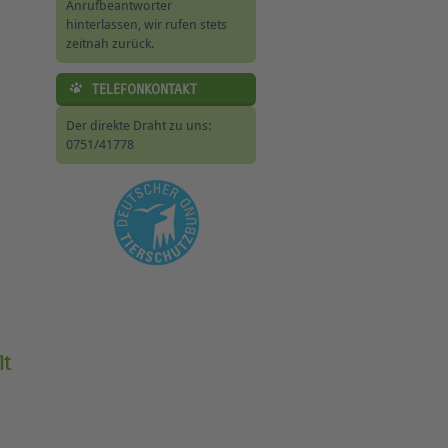
Anrufbeantworter
hinterlassen, wir rufen stets
zeitnah zurück.
TELEFONKONTAKT
Der direkte Draht zu uns:
0751/41778
lt