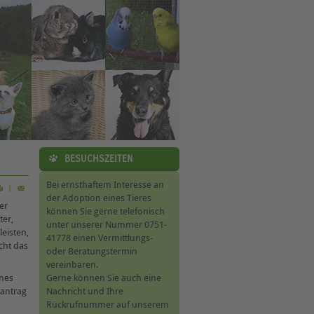
BESUCHSZEITEN
Bei ernsthaftem Interesse an
|
der Adoption eines Tieres
er
können Sie gerne telefonisch
ter,
unter unserer Nummer 0751-
eisten,
41778 einen Vermittlungs-
cht das
oder Beratungstermin
vereinbaren.
Gerne können Sie auch eine
ines
Nachricht und Ihre
santrag
Rückrufnummer auf unserem