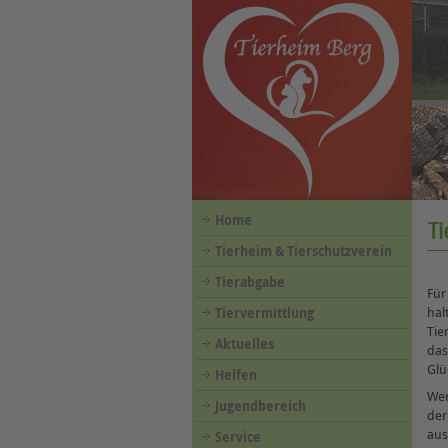
Home
Ti
Tierheim & Tierschutzverein
Tierabgabe
Für
hal
Tiervermittlung
Tie
Aktuelles
das
Glü
Helfen
Wen
Jugendbereich
der
aus
Service