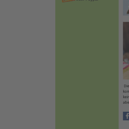
Die
kom
kei
abe