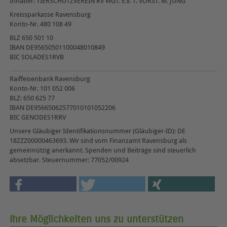
Inhaber: TIERSCHUTZVEREIN RV WGT. E.V. 1. VORST. M. JUNG
Kreissparkasse Ravensburg
Konto-Nr. 480 108 49
BLZ 650 501 10
IBAN DE95650501100048010849
BIC SOLADES1RVB
Raiffeisenbank Ravensburg
Konto-Nr. 101 052 006
BLZ: 650 625 77
IBAN DE95665062577010101052206
BIC GENODES1RRV
Unsere Gläubiger Identifikationsnummer (Gläubiger-ID): DE
18ZZZ00000463693. Wir sind vom Finanzamt Ravensburg als
gemeinnützig anerkannt. Spenden und Beiträge sind steuerlich
absetzbar. Steuernummer: 77052/00924
Ihre Möglichkeiten uns zu unterstützen