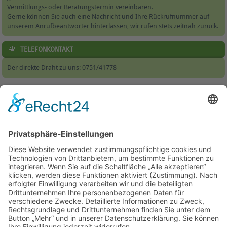
Vermittlungs- oder Beratungstermin vereinbaren.
Gerne können Sie auch eine Nachricht und Ihre Rückrufnummer auf
unserem Anrufbeantworter hinterlassen, wir rufen stets zeitnah zurück.
TELEFONKONTAKT
Der direkte Draht zu uns: 0751/41778
Home
|
Tierheim & Tierschutzverein
|
Helfen
|
Jugendbereich
|
Service
|
Wissenswertes
|
Formulare
|
Kontakt
Besucherstatistik:
Heute: 231 | Gestern: 375 | Monat: 3654 |
Gesamt: 1110779
Tierheim Berg