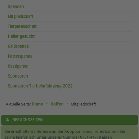
Spenden
Mitgliedschaft
Tierpatenschaft
Helfer gesucht
Geldspende
Futterspende
Gassigehen
Sponsoren
Sponsoren Tierheimfahrzeug 2022
Aktuelle Seite:
Home
Helfen
Mitgliedschaft
BESUCHSZEITEN
Bei ernsthaftem Interesse an der Adoption eines Tieres können Sie
gerne telefonisch unter unserer Nummer 0751-41778 einen