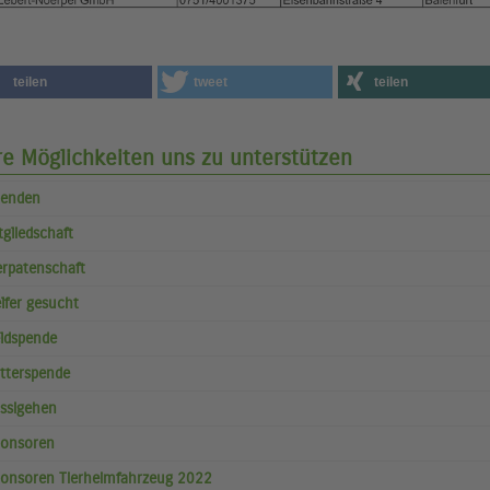
teilen
tweet
teilen
re Möglichkeiten uns zu unterstützen
enden
tgliedschaft
erpatenschaft
lfer gesucht
ldspende
tterspende
ssigehen
onsoren
onsoren Tierheimfahrzeug 2022