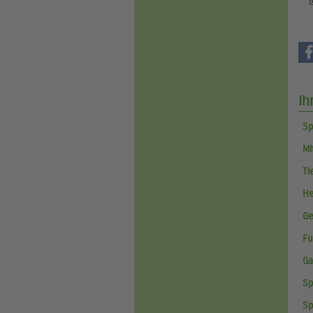
Ih
Sp
Mi
Ti
He
Ge
Fu
Ga
Sp
Sp