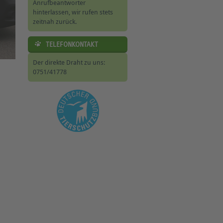
Anrufbeantworter
hinterlassen, wir rufen stets
zeitnah zurück.
TELEFONKONTAKT
Der direkte Draht zu uns:
0751/41778