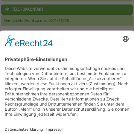
TELEFONKONTAKT
Der direkte Draht zu uns: 0751/41778
Home
|
Tierheim & Tierschutzverein
|
Helfen
|
Jugendbereich
|
Service
|
Wissenswertes
|
Formulare
|
Kontakt
Besucherstatistik:
Heute: 136 | Gestern: 375 | Monat: 3559 |
Gesamt: 1110684
Tierheim Berg
Kernen 2
88276 Berg
Telefon: +49 751 41778 u. 551954