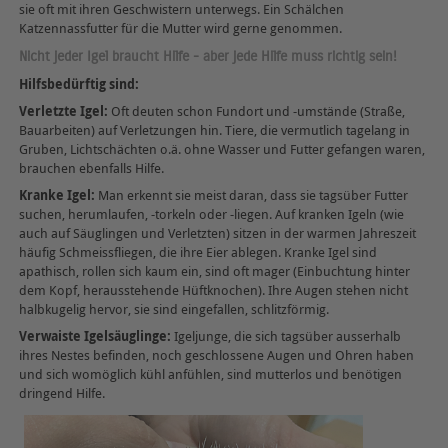
sie oft mit ihren Geschwistern unterwegs. Ein Schälchen
Katzennassfutter für die Mutter wird gerne genommen.
Nicht jeder Igel braucht Hilfe - aber jede Hilfe muss richtig sein!
Hilfsbedürftig sind:
Verletzte Igel:
Oft deuten schon Fundort und -umstände (Straße,
Bauarbeiten) auf Verletzungen hin. Tiere, die vermutlich tagelang in
Gruben, Lichtschächten o.ä. ohne Wasser und Futter gefangen waren,
brauchen ebenfalls Hilfe.
Kranke Igel:
Man erkennt sie meist daran, dass sie tagsüber Futter
suchen, herumlaufen, -torkeln oder -liegen. Auf kranken Igeln (wie
auch auf Säuglingen und Verletzten) sitzen in der warmen Jahreszeit
häufig Schmeissfliegen, die ihre Eier ablegen. Kranke Igel sind
apathisch, rollen sich kaum ein, sind oft mager (Einbuchtung hinter
dem Kopf, herausstehende Hüftknochen). Ihre Augen stehen nicht
halbkugelig hervor, sie sind eingefallen, schlitzförmig.
Verwaiste Igelsäuglinge:
Igeljunge, die sich tagsüber ausserhalb
ihres Nestes befinden, noch geschlossene Augen und Ohren haben
und sich womöglich kühl anfühlen, sind mutterlos und benötigen
dringend Hilfe.