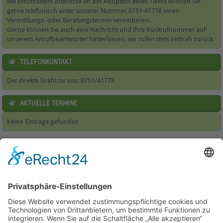
Bei ernsthaftem Interesse an der Adoption eines Tieres können Sie
gerne telefonisch unter unserer Nummer 0751-41778 einen
Vermittlungs- oder Beratungstermin vereinbaren.
Gerne können Sie auch eine Nachricht und Ihre Rückrufnummer auf
unserem Anrufbeantworter hinterlassen, wir rufen stets zeitnah zurück.
TELEFONKONTAKT
Der direkte Draht zu uns: 0751/41778
AKTUELLE TERMINE
Keine Einträge gefunden
Home
|
Tierheim & Tierschutzverein
|
Helfen
|
Jugendbereich